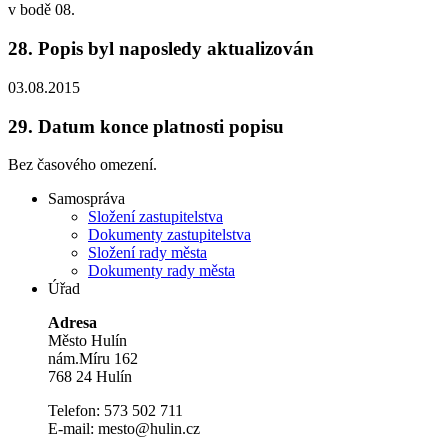
v bodě 08.
28.
Popis byl naposledy aktualizován
03.08.2015
29.
Datum konce platnosti popisu
Bez časového omezení.
Samospráva
Složení zastupitelstva
Dokumenty zastupitelstva
Složení rady města
Dokumenty rady města
Úřad
Adresa
Město Hulín
nám.Míru 162
768 24 Hulín
Telefon: 573 502 711
E-mail: mesto@hulin.cz