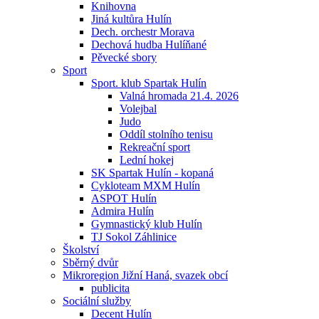
Knihovna
Jiná kultůra Hulín
Dech. orchestr Morava
Dechová hudba Hulíňané
Pěvecké sbory
Sport
Sport. klub Spartak Hulín
Valná hromada 21.4. 2026
Volejbal
Judo
Oddíl stolního tenisu
Rekreační sport
Lední hokej
SK Spartak Hulín - kopaná
Cykloteam MXM Hulín
ASPOT Hulín
Admira Hulín
Gymnastický klub Hulín
TJ Sokol Záhlinice
Školství
Sběrný dvůr
Mikroregion Jižní Haná, svazek obcí
publicita
Sociální služby
Decent Hulín