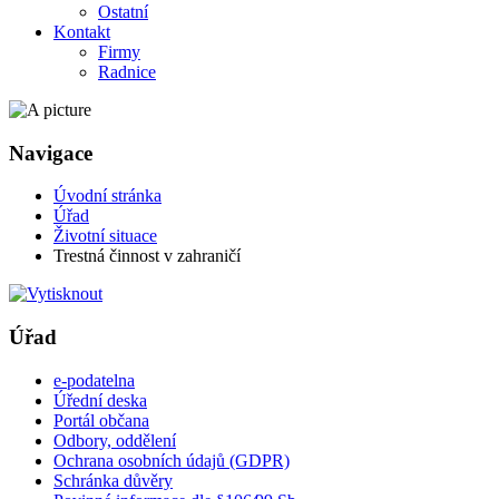
Ostatní
Kontakt
Firmy
Radnice
Navigace
Úvodní stránka
Úřad
Životní situace
Trestná činnost v zahraničí
Úřad
e-podatelna
Úřední deska
Portál občana
Odbory, oddělení
Ochrana osobních údajů (GDPR)
Schránka důvěry