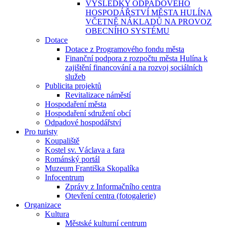
VÝSLEDKY ODPADOVÉHO
HOSPODÁŘSTVÍ MĚSTA HULÍNA
VČETNĚ NÁKLADŮ NA PROVOZ
OBECNÍHO SYSTÉMU
Dotace
Dotace z Programového fondu města
Finanční podpora z rozpočtu města Hulína k
zajištění financování a na rozvoj sociálních
služeb
Publicita projektů
Revitalizace náměstí
Hospodaření města
Hospodaření sdružení obcí
Odpadové hospodářství
Pro turisty
Koupaliště
Kostel sv. Václava a fara
Románský portál
Muzeum Františka Skopalíka
Infocentrum
Zprávy z Informačního centra
Otevření centra (fotogalerie)
Organizace
Kultura
Městské kulturní centrum