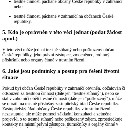
trestné činnosti páchané občany České republiky v zahraničí
nebo
trestné činnosti páchané v zahraničí na občanech České
republiky.
5.
Kdo je oprávněn v této věci jednat (podat žádost
apod.)
V této věci může jednat trestně stíhaný nebo poškozený občan
České republiky, jeho právní zástupce, zmocněnec, rodinný
příslušník nebo orgány činné v trestním řízení.
6.
Jaké jsou podmínky a postup pro řešení životní
situace
Pokud byl občan České republiky v zahraničí obviněn, obžalován či
odsouzen za trestnou činnost (dále jen "trestně stíhaný"), nebo se
stal v zahraničí obětí trestné činnosti (dále jen "poškozený"), může
se obrátit na místně příslušný zastupitelský úřad České republiky.
Zastupitelský úřad občany České republiky v trestním řízení
nezastupuje, ale může pomoci základní konzultací a zejména,
projeví-li o to trestně stíhaný nebo poškozený zájem, zprostředkuje
kontakty na místní právní zástupce, tlumočníky a orgány činné v