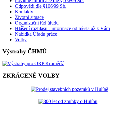
Povinné informace dle §106⁄99 Sb.
Odpovědi dle §106⁄99 Sb.
Kontakty
Životní situace
Organizační řád úřadu
Hlášení rozhlasu - informace od města až k Vám
Nabídka Úřadu práce
Volby
Výstrahy ČHMÚ
ZKRÁCENÉ VOLBY