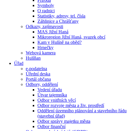
Příroda
Symboly
O radnici
Statistiky, adresy, tel. čísla
Záhlinice a Chrášťany
Odkazy, zajímavosti
MAS Jižní Haná
Mikroregion Jižní Haná, svazek obcí
Kam v Hulíně na oběd?
Hrnečky
Webová kamera
Hulíňan
Úřad
e-podatelna
Úřední deska
Portál občana
Odbory, oddělení
Vedení úřadu
Útvar tajemníka
Odbor vnitřních věcí
Odbor rozvoje města a živ. prostředí
Oddělení územního plánování a stavebního řádu
(stavební úřad)
Odbor správy majetku města
Odbor finanční