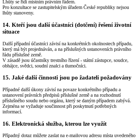
Lhůty se řídí místním právním řádem.
Pro konzultace se zastupitelským úřadem České republiky nejsou
lhůty stanoveny.
14.
Kteří jsou další účastníci (dotčení) řešení životní
situace
Další případní účastníci závisí na konkrétních okolnostech případu,
který má být projednáván, a na příslušných ustanoveních právního
řádu příslušné země.
V zásadě jsou účastníky trestního řízení - státní zástupce, soudce,
obhájce, svědci, soudní znalci a tlumočníci.
15.
Jaké další činnosti jsou po žadateli požadovány
Případné další úkony závisí na povaze konkrétního případu a
ustanovení právních předpisů příslušné země a na rozhodnutí
příslušného soudu nebo orgánu, který se daným případem zabývá.
Zejména se vyžaduje součinnost při poskytnutí potřebných
informací.
16.
Elektronická služba, kterou lze využít
Případný dotaz můžete zaslat na e-mailovou adresu místa uvedeného