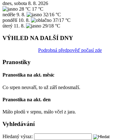
dnes, sobota 8. 8. 2026
28 °C
17 °C
neděle
9. 8.
32/16 °C
pondělí
10. 8.
37/17 °C
úterý
11. 8.
29/18 °C
VÝHLED NA DALŠÍ DNY
Podrobná předpověď počasí zde
Pranostiky
Pranostika na akt. měsíc
Co srpen neuvaří, to už září nedosmaží.
Pranostika na akt. den
Málo plodů v srpnu, málo včel z jara.
Vyhledávání
Hledaný výraz: