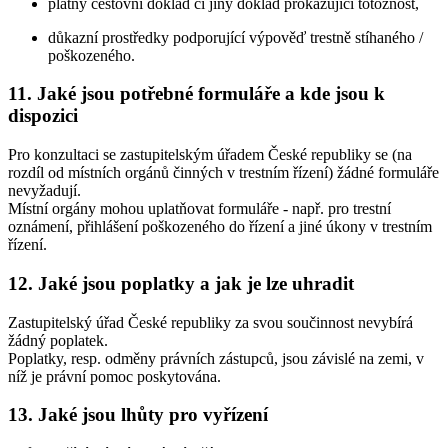
platný cestovní doklad či jiný doklad prokazující totožnost,
důkazní prostředky podporující výpověď trestně stíhaného /
poškozeného.
11.
Jaké jsou potřebné formuláře a kde jsou k
dispozici
Pro konzultaci se zastupitelským úřadem České republiky se (na
rozdíl od místních orgánů činných v trestním řízení) žádné formuláře
nevyžadují.
Místní orgány mohou uplatňovat formuláře - např. pro trestní
oznámení, přihlášení poškozeného do řízení a jiné úkony v trestním
řízení.
12.
Jaké jsou poplatky a jak je lze uhradit
Zastupitelský úřad České republiky za svou součinnost nevybírá
žádný poplatek.
Poplatky, resp. odměny právních zástupců, jsou závislé na zemi, v
níž je právní pomoc poskytována.
13.
Jaké jsou lhůty pro vyřízení