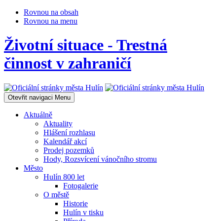
Rovnou na obsah
Rovnou na menu
Životní situace - Trestná
činnost v zahraničí
Otevřit navigaci
Menu
Aktuálně
Aktuality
Hlášení rozhlasu
Kalendář akcí
Prodej pozemků
Hody, Rozsvícení vánočního stromu
Město
Hulín 800 let
Fotogalerie
O městě
Historie
Hulín v tisku