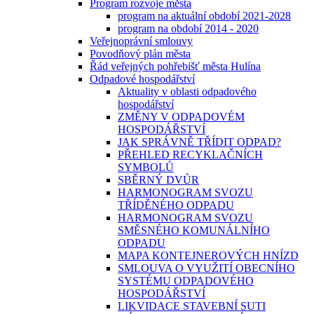
Program rozvoje města
program na aktuální období 2021-2028
program na období 2014 - 2020
Veřejnoprávní smlouvy
Povodňový plán města
Řád veřejných pohřebišť města Hulína
Odpadové hospodářství
Aktuality v oblasti odpadového
hospodářství
ZMĚNY V ODPADOVÉM
HOSPODÁŘSTVÍ
JAK SPRÁVNĚ TŘÍDIT ODPAD?
PŘEHLED RECYKLAČNÍCH
SYMBOLŮ
SBĚRNÝ DVŮR
HARMONOGRAM SVOZU
TŘÍDĚNÉHO ODPADU
HARMONOGRAM SVOZU
SMĚSNÉHO KOMUNÁLNÍHO
ODPADU
MAPA KONTEJNEROVÝCH HNÍZD
SMLOUVA O VYUŽITÍ OBECNÍHO
SYSTÉMU ODPADOVÉHO
HOSPODÁŘSTVÍ
LIKVIDACE STAVEBNÍ SUTI