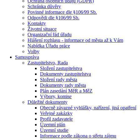
Ochrana osobních údajů (GDPR)
Schránka důvěry
Povinné informace dle §106⁄99 Sb.
Odpovědi dle §106⁄99 Sb.
Kontakty
Životní situace
Organizační řád úřadu
Hlášení rozhlasu - informace od města až k Vám
Nabídka Úřadu práce
Volby
Samospráva
Zastupitelstvo, Rada
Složení zastupitelstva
Dokumenty zastupitelstva
Složení rady města
Dokumenty rady města
Plán zasedání MěR a MěZ
Výbory, komise
Důležité dokumenty
Obecně závazné vyhlášky, nařízení, jiná opatření
Veřejné zakázky
Profil zadavatele
Územní plán
Územní studie
Informace podle zákona o střetu zájmu