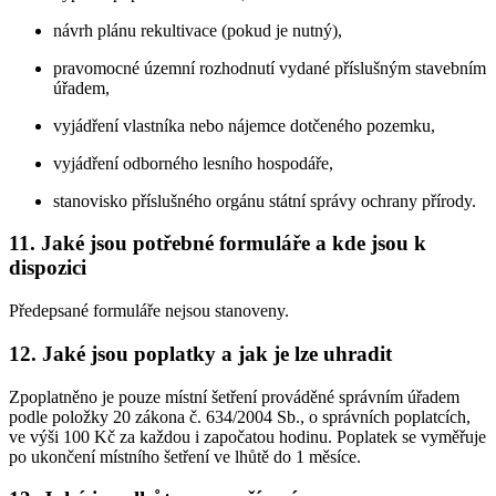
návrh plánu rekultivace (pokud je nutný),
pravomocné územní rozhodnutí vydané příslušným stavebním
úřadem,
vyjádření vlastníka nebo nájemce dotčeného pozemku,
vyjádření odborného lesního hospodáře,
stanovisko příslušného orgánu státní správy ochrany přírody.
11.
Jaké jsou potřebné formuláře a kde jsou k
dispozici
Předepsané formuláře nejsou stanoveny.
12.
Jaké jsou poplatky a jak je lze uhradit
Zpoplatněno je pouze místní šetření prováděné správním úřadem
podle položky 20 zákona č. 634/2004 Sb., o správních poplatcích,
ve výši 100 Kč za každou i započatou hodinu. Poplatek se vyměřuje
po ukončení místního šetření ve lhůtě do 1 měsíce.