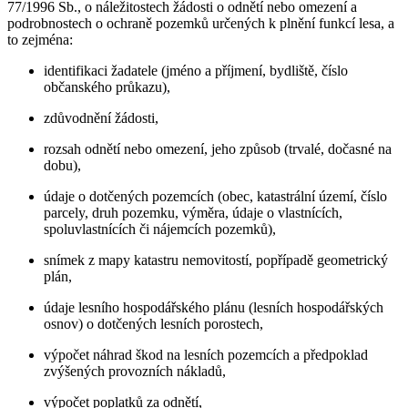
77/1996 Sb., o náležitostech žádosti o odnětí nebo omezení a
podrobnostech o ochraně pozemků určených k plnění funkcí lesa, a
to zejména:
identifikaci žadatele (jméno a příjmení, bydliště, číslo
občanského průkazu),
zdůvodnění žádosti,
rozsah odnětí nebo omezení, jeho způsob (trvalé, dočasné na
dobu),
údaje o dotčených pozemcích (obec, katastrální území, číslo
parcely, druh pozemku, výměra, údaje o vlastnících,
spoluvlastnících či nájemcích pozemků),
snímek z mapy katastru nemovitostí, popřípadě geometrický
plán,
údaje lesního hospodářského plánu (lesních hospodářských
osnov) o dotčených lesních porostech,
výpočet náhrad škod na lesních pozemcích a předpoklad
zvýšených provozních nákladů,
výpočet poplatků za odnětí,