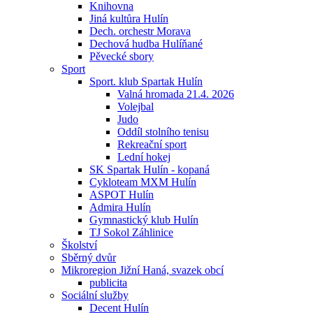
Knihovna
Jiná kultůra Hulín
Dech. orchestr Morava
Dechová hudba Hulíňané
Pěvecké sbory
Sport
Sport. klub Spartak Hulín
Valná hromada 21.4. 2026
Volejbal
Judo
Oddíl stolního tenisu
Rekreační sport
Lední hokej
SK Spartak Hulín - kopaná
Cykloteam MXM Hulín
ASPOT Hulín
Admira Hulín
Gymnastický klub Hulín
TJ Sokol Záhlinice
Školství
Sběrný dvůr
Mikroregion Jižní Haná, svazek obcí
publicita
Sociální služby
Decent Hulín