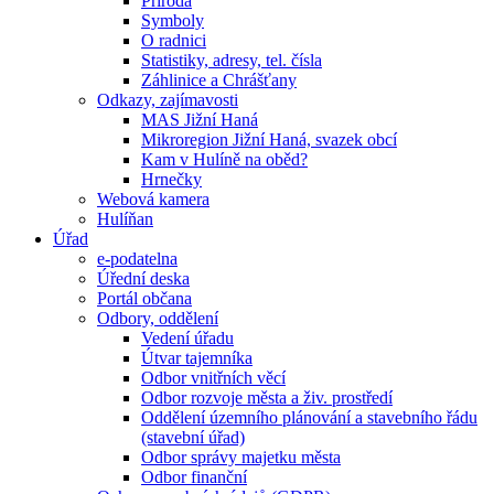
Příroda
Symboly
O radnici
Statistiky, adresy, tel. čísla
Záhlinice a Chrášťany
Odkazy, zajímavosti
MAS Jižní Haná
Mikroregion Jižní Haná, svazek obcí
Kam v Hulíně na oběd?
Hrnečky
Webová kamera
Hulíňan
Úřad
e-podatelna
Úřední deska
Portál občana
Odbory, oddělení
Vedení úřadu
Útvar tajemníka
Odbor vnitřních věcí
Odbor rozvoje města a živ. prostředí
Oddělení územního plánování a stavebního řádu
(stavební úřad)
Odbor správy majetku města
Odbor finanční