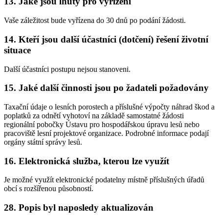
13.
Jaké jsou lhůty pro vyřízení
Vaše záležitost bude vyřízena do 30 dnů po podání žádosti.
14.
Kteří jsou další účastníci (dotčení) řešení životní
situace
Další účastníci postupu nejsou stanoveni.
15.
Jaké další činnosti jsou po žadateli požadovány
Taxační údaje o lesních porostech a příslušné výpočty náhrad škod a
poplatků za odnětí vyhotoví na základě samostatné žádosti
regionální pobočky Ústavu pro hospodářskou úpravu lesů nebo
pracoviště lesní projektové organizace. Podrobné informace podají
orgány státní správy lesů.
16.
Elektronická služba, kterou lze využít
Je možné využít elektronické podatelny místně příslušných úřadů
obcí s rozšířenou působností.
28.
Popis byl naposledy aktualizován