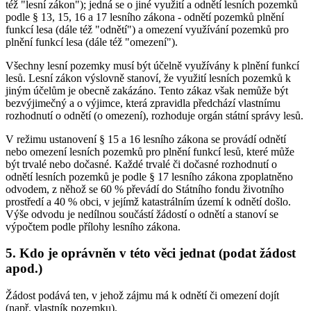
též "lesní zákon"); jedná se o jiné využití a odnětí lesních pozemků
podle § 13, 15, 16 a 17 lesního zákona - odnětí pozemků plnění
funkcí lesa (dále též "odnětí") a omezení využívání pozemků pro
plnění funkcí lesa (dále též "omezení").
Všechny lesní pozemky musí být účelně využívány k plnění funkcí
lesů. Lesní zákon výslovně stanoví, že využití lesních pozemků k
jiným účelům je obecně zakázáno. Tento zákaz však nemůže být
bezvýjimečný a o výjimce, která zpravidla předchází vlastnímu
rozhodnutí o odnětí (o omezení), rozhoduje orgán státní správy lesů.
V režimu ustanovení § 15 a 16 lesního zákona se provádí odnětí
nebo omezení lesních pozemků pro plnění funkcí lesů, které může
být trvalé nebo dočasné. Každé trvalé či dočasné rozhodnutí o
odnětí lesních pozemků je podle § 17 lesního zákona zpoplatněno
odvodem, z něhož se 60 % převádí do Státního fondu životního
prostředí a 40 % obci, v jejímž katastrálním území k odnětí došlo.
Výše odvodu je nedílnou součástí žádostí o odnětí a stanoví se
výpočtem podle přílohy lesního zákona.
5.
Kdo je oprávněn v této věci jednat (podat žádost
apod.)
Žádost podává ten, v jehož zájmu má k odnětí či omezení dojít
(např. vlastník pozemku).