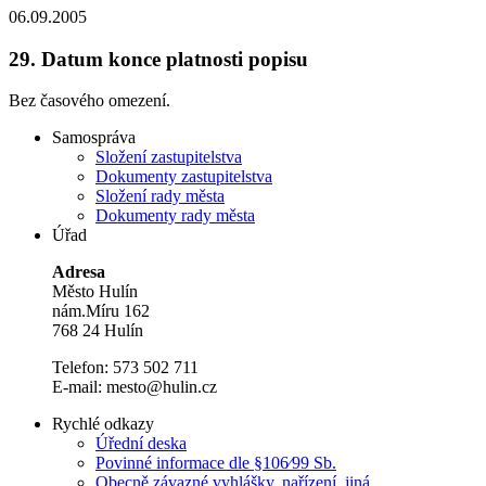
06.09.2005
29.
Datum konce platnosti popisu
Bez časového omezení.
Samospráva
Složení zastupitelstva
Dokumenty zastupitelstva
Složení rady města
Dokumenty rady města
Úřad
Adresa
Město Hulín
nám.Míru 162
768 24 Hulín
Telefon: 573 502 711
E-mail: mesto@hulin.cz
Rychlé odkazy
Úřední deska
Povinné informace dle §106⁄99 Sb.
Obecně závazné vyhlášky, nařízení, jiná