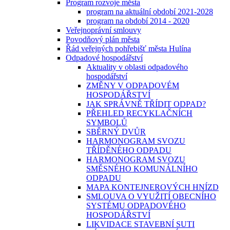
Program rozvoje města
program na aktuální období 2021-2028
program na období 2014 - 2020
Veřejnoprávní smlouvy
Povodňový plán města
Řád veřejných pohřebišť města Hulína
Odpadové hospodářství
Aktuality v oblasti odpadového
hospodářství
ZMĚNY V ODPADOVÉM
HOSPODÁŘSTVÍ
JAK SPRÁVNĚ TŘÍDIT ODPAD?
PŘEHLED RECYKLAČNÍCH
SYMBOLŮ
SBĚRNÝ DVŮR
HARMONOGRAM SVOZU
TŘÍDĚNÉHO ODPADU
HARMONOGRAM SVOZU
SMĚSNÉHO KOMUNÁLNÍHO
ODPADU
MAPA KONTEJNEROVÝCH HNÍZD
SMLOUVA O VYUŽITÍ OBECNÍHO
SYSTÉMU ODPADOVÉHO
HOSPODÁŘSTVÍ
LIKVIDACE STAVEBNÍ SUTI