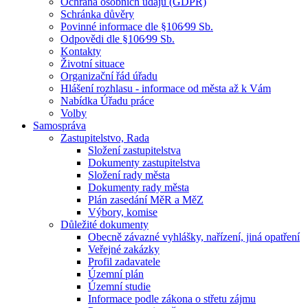
Ochrana osobních údajů (GDPR)
Schránka důvěry
Povinné informace dle §106⁄99 Sb.
Odpovědi dle §106⁄99 Sb.
Kontakty
Životní situace
Organizační řád úřadu
Hlášení rozhlasu - informace od města až k Vám
Nabídka Úřadu práce
Volby
Samospráva
Zastupitelstvo, Rada
Složení zastupitelstva
Dokumenty zastupitelstva
Složení rady města
Dokumenty rady města
Plán zasedání MěR a MěZ
Výbory, komise
Důležité dokumenty
Obecně závazné vyhlášky, nařízení, jiná opatření
Veřejné zakázky
Profil zadavatele
Územní plán
Územní studie
Informace podle zákona o střetu zájmu