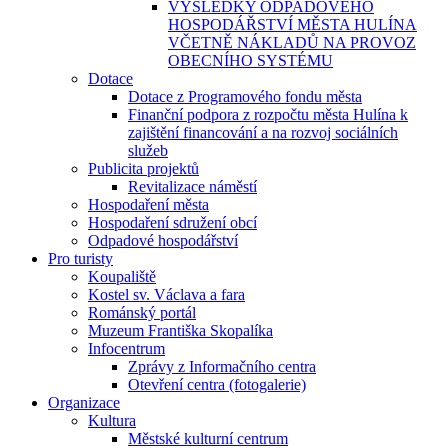
VÝSLEDKY ODPADOVÉHO
HOSPODÁŘSTVÍ MĚSTA HULÍNA
VČETNĚ NÁKLADŮ NA PROVOZ
OBECNÍHO SYSTÉMU
Dotace
Dotace z Programového fondu města
Finanční podpora z rozpočtu města Hulína k
zajištění financování a na rozvoj sociálních
služeb
Publicita projektů
Revitalizace náměstí
Hospodaření města
Hospodaření sdružení obcí
Odpadové hospodářství
Pro turisty
Koupaliště
Kostel sv. Václava a fara
Románský portál
Muzeum Františka Skopalíka
Infocentrum
Zprávy z Informačního centra
Otevření centra (fotogalerie)
Organizace
Kultura
Městské kulturní centrum