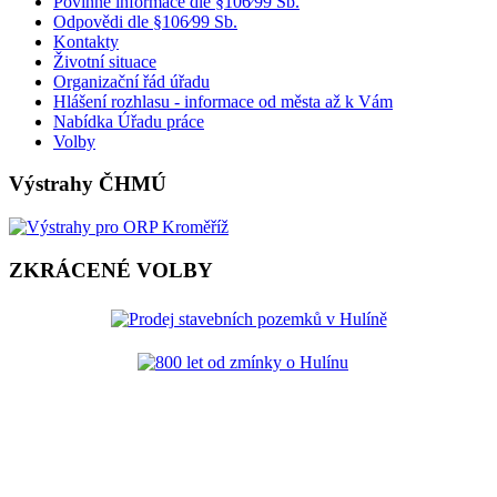
Povinné informace dle §106⁄99 Sb.
Odpovědi dle §106⁄99 Sb.
Kontakty
Životní situace
Organizační řád úřadu
Hlášení rozhlasu - informace od města až k Vám
Nabídka Úřadu práce
Volby
Výstrahy ČHMÚ
ZKRÁCENÉ VOLBY