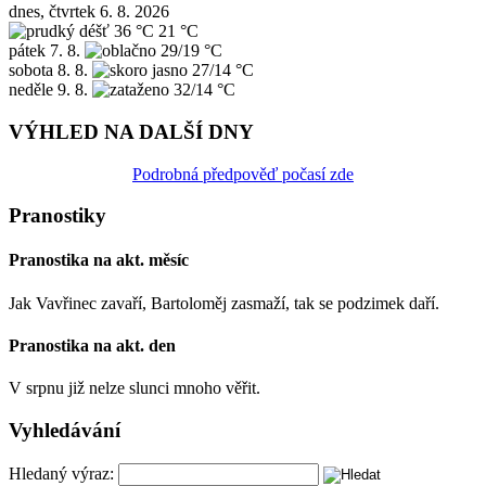
dnes, čtvrtek 6. 8. 2026
36 °C
21 °C
pátek
7. 8.
29/19 °C
sobota
8. 8.
27/14 °C
neděle
9. 8.
32/14 °C
VÝHLED NA DALŠÍ DNY
Podrobná předpověď počasí zde
Pranostiky
Pranostika na akt. měsíc
Jak Vavřinec zavaří, Bartoloměj zasmaží, tak se podzimek daří.
Pranostika na akt. den
V srpnu již nelze slunci mnoho věřit.
Vyhledávání
Hledaný výraz: