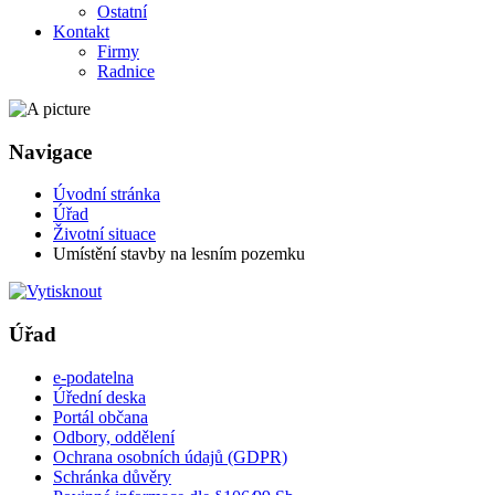
Ostatní
Kontakt
Firmy
Radnice
Navigace
Úvodní stránka
Úřad
Životní situace
Umístění stavby na lesním pozemku
Úřad
e-podatelna
Úřední deska
Portál občana
Odbory, oddělení
Ochrana osobních údajů (GDPR)
Schránka důvěry