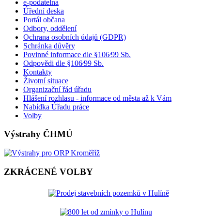
e-podatelna
Úřední deska
Portál občana
Odbory, oddělení
Ochrana osobních údajů (GDPR)
Schránka důvěry
Povinné informace dle §106⁄99 Sb.
Odpovědi dle §106⁄99 Sb.
Kontakty
Životní situace
Organizační řád úřadu
Hlášení rozhlasu - informace od města až k Vám
Nabídka Úřadu práce
Volby
Výstrahy ČHMÚ
ZKRÁCENÉ VOLBY