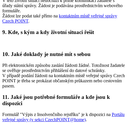
V této životní situaci nedochází k přímé komunikaci žadatele s
úřady státní správy. Žádost je podávána prostřednictvím webového
formuláře.
Žádost lze podat také přímo na
kontaktním místě veřejné správy
Czech POINT
.
9.
Kde, s kým a kdy životní situaci řešit
10.
Jaké doklady je nutné mít s sebou
Při elektronickém způsobu zaslání žádosti žádné. Totožnost žadatele
se ověřuje prostřednictvím přihlášení do datové schránky.
V případě podání žádosti na kontaktním místě veřejné správy Czech
POINT je třeba se prokázat občanským průkazem nebo cestovním
pasem.
11.
Jaké jsou potřebné formuláře a kde jsou k
dispozici
Formulář "Výpis z Insolvenčního rejstříku" je k dispozici na
Portálu
veřejné správy (v sekci CzechPOINT@home)
.