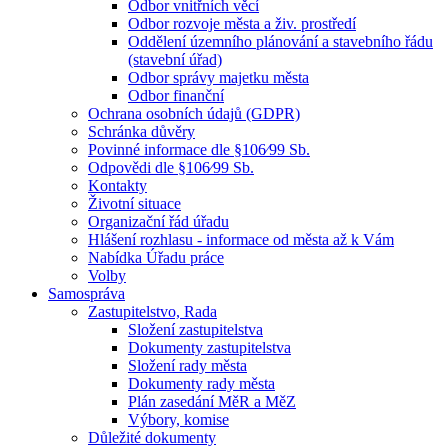
Odbor vnitřních věcí
Odbor rozvoje města a živ. prostředí
Oddělení územního plánování a stavebního řádu
(stavební úřad)
Odbor správy majetku města
Odbor finanční
Ochrana osobních údajů (GDPR)
Schránka důvěry
Povinné informace dle §106⁄99 Sb.
Odpovědi dle §106⁄99 Sb.
Kontakty
Životní situace
Organizační řád úřadu
Hlášení rozhlasu - informace od města až k Vám
Nabídka Úřadu práce
Volby
Samospráva
Zastupitelstvo, Rada
Složení zastupitelstva
Dokumenty zastupitelstva
Složení rady města
Dokumenty rady města
Plán zasedání MěR a MěZ
Výbory, komise
Důležité dokumenty