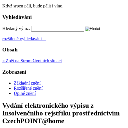
Když srpen pálí, bude pálit i víno.
Vyhledávání
Hledaný výraz:
rozšířené vyhledávání ...
Obsah
« Zpět na Strom životních situací
Zobrazení
Základní znění
Rozšířené znění
Úplné znění
Vydání elektronického výpisu z
Insolvenčního rejstříku prostřednictvím
CzechPOINT@home