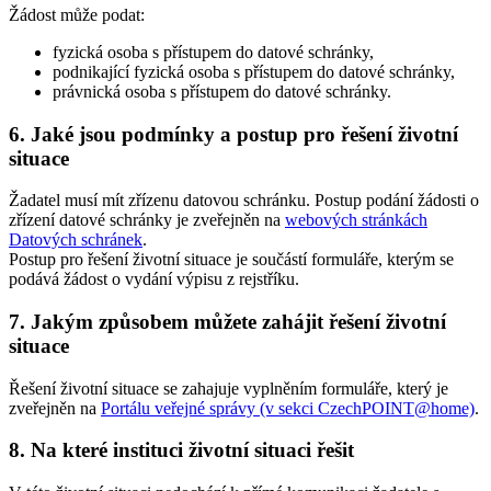
Žádost může podat:
fyzická osoba s přístupem do datové schránky,
podnikající fyzická osoba s přístupem do datové schránky,
právnická osoba s přístupem do datové schránky.
6.
Jaké jsou podmínky a postup pro řešení životní
situace
Žadatel musí mít zřízenu datovou schránku. Postup podání žádosti o
zřízení datové schránky je zveřejněn na
webových stránkách
Datových schránek
.
Postup pro řešení životní situace je součástí formuláře, kterým se
podává žádost o vydání výpisu z rejstříku.
7.
Jakým způsobem můžete zahájit řešení životní
situace
Řešení životní situace se zahajuje vyplněním formuláře, který je
zveřejněn na
Portálu veřejné správy (v sekci CzechPOINT@home)
.
8.
Na které instituci životní situaci řešit