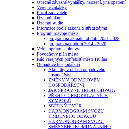
Obecně závazné vyhlášky, nařízení, jiná opatření
Veřejné zakázky
Profil zadavatele
Územní plán
Územní studie
Informace podle zákona o střetu zájmu
Program rozvoje města
program na aktuální období 2021-2028
program na období 2014 - 2020
Veřejnoprávní smlouvy
Povodňový plán města
Řád veřejných pohřebišť města Hulína
Odpadové hospodářství
Aktuality v oblasti odpadového
hospodářství
ZMĚNY V ODPADOVÉM
HOSPODÁŘSTVÍ
JAK SPRÁVNĚ TŘÍDIT ODPAD?
PŘEHLED RECYKLAČNÍCH
SYMBOLŮ
SBĚRNÝ DVŮR
HARMONOGRAM SVOZU
TŘÍDĚNÉHO ODPADU
HARMONOGRAM SVOZU
SMĚSNÉHO KOMUNÁLNÍHO