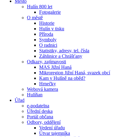
Město
Hulín 800 let
Fotogalerie
O městě
Historie
Hulín v tisku
Příroda
Symboly
O radnici
Statistiky, adresy, tel. čísla
Záhlinice a Chrášťany
Odkazy, zajímavosti
MAS Jižní Haná
Mikroregion Jižní Haná, svazek obcí
Kam v Hulíně na oběd?
Hrnečky
Webová kamera
Hulíňan
Úřad
e-podatelna
Úřední deska
Portál občana
Odbory, oddělení
Vedení úřadu
Útvar tajemníka