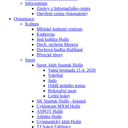
Infocentrum
Zprávy z Informačního centra
Otevření centra (fotogalerie)
Organizace
Kultura
Městské kulturní centrum
Knihovna
Jiná kultůra Hulín
Dech. orchestr Morava
Dechová hudba Hulíňané
Pěvecké sbory
Sport
Sport. klub Spartak Hulín
Valná hromada 21.4. 2026
Volejbal
Judo
Oddíl stolního tenisu
Rekreační sport
Lední hokej
SK Spartak Hulín - kopaná
Cykloteam MXM Hulín
ASPOT Hulín
Admira Hulín
Gymnastický klub Hulín
TJ Sokol Záhlinice