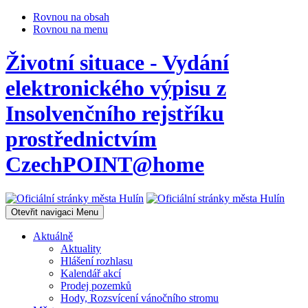
Rovnou na obsah
Rovnou na menu
Životní situace - Vydání
elektronického výpisu z
Insolvenčního rejstříku
prostřednictvím
CzechPOINT@home
Otevřit navigaci
Menu
Aktuálně
Aktuality
Hlášení rozhlasu
Kalendář akcí
Prodej pozemků
Hody, Rozsvícení vánočního stromu