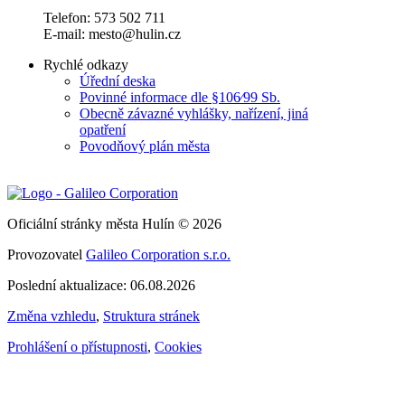
Telefon: 573 502 711
E-mail: mesto@hulin.cz
Rychlé odkazy
Úřední deska
Povinné informace dle §106⁄99 Sb.
Obecně závazné vyhlášky, nařízení, jiná
opatření
Povodňový plán města
Oficiální stránky města Hulín © 2026
Provozovatel
Galileo Corporation s.r.o.
Poslední aktualizace: 06.08.2026
Změna vzhledu
,
Struktura stránek
Prohlášení o přístupnosti
,
Cookies