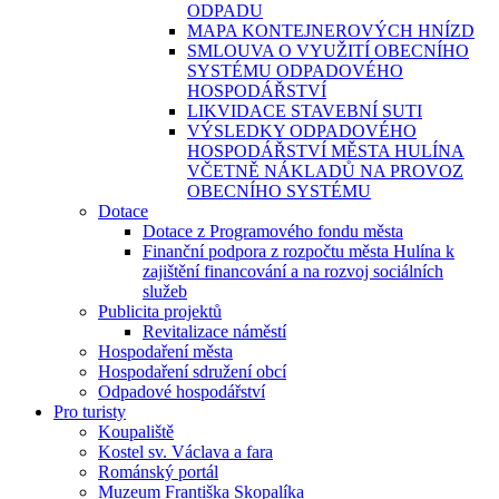
ODPADU
MAPA KONTEJNEROVÝCH HNÍZD
SMLOUVA O VYUŽITÍ OBECNÍHO
SYSTÉMU ODPADOVÉHO
HOSPODÁŘSTVÍ
LIKVIDACE STAVEBNÍ SUTI
VÝSLEDKY ODPADOVÉHO
HOSPODÁŘSTVÍ MĚSTA HULÍNA
VČETNĚ NÁKLADŮ NA PROVOZ
OBECNÍHO SYSTÉMU
Dotace
Dotace z Programového fondu města
Finanční podpora z rozpočtu města Hulína k
zajištění financování a na rozvoj sociálních
služeb
Publicita projektů
Revitalizace náměstí
Hospodaření města
Hospodaření sdružení obcí
Odpadové hospodářství
Pro turisty
Koupaliště
Kostel sv. Václava a fara
Románský portál
Muzeum Františka Skopalíka