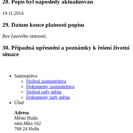
28.
Popis byl naposledy aktualizován
19.11.2014
29.
Datum konce platnosti popisu
Bez časového omezení.
30.
Případná upřesnění a poznámky k řešení životní
situace
Samospráva
Složení zastupitelstva
Dokumenty zastupitelstva
Složení rady města
Dokumenty rady města
Úřad
Adresa
Město Hulín
nám.Míru 162
768 24 Hulín