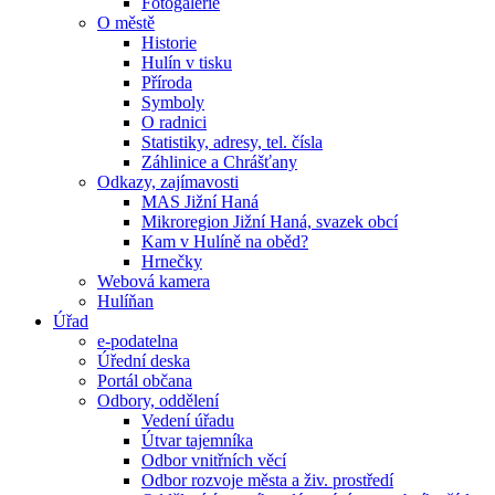
Fotogalerie
O městě
Historie
Hulín v tisku
Příroda
Symboly
O radnici
Statistiky, adresy, tel. čísla
Záhlinice a Chrášťany
Odkazy, zajímavosti
MAS Jižní Haná
Mikroregion Jižní Haná, svazek obcí
Kam v Hulíně na oběd?
Hrnečky
Webová kamera
Hulíňan
Úřad
e-podatelna
Úřední deska
Portál občana
Odbory, oddělení
Vedení úřadu
Útvar tajemníka
Odbor vnitřních věcí
Odbor rozvoje města a živ. prostředí