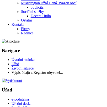
Mikroregion Jižní Haná, svazek obcí
publicita
Sociální služby
Decent Hulín
Ostatní
Kontakt
Firmy
Radnice
Navigace
Úvodní stránka
Úřad
Životní situace
Výpis údajů z Registru obyvatel...
Úřad
e-podatelna
Úřední deska