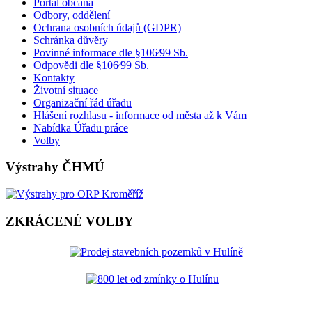
Portál občana
Odbory, oddělení
Ochrana osobních údajů (GDPR)
Schránka důvěry
Povinné informace dle §106⁄99 Sb.
Odpovědi dle §106⁄99 Sb.
Kontakty
Životní situace
Organizační řád úřadu
Hlášení rozhlasu - informace od města až k Vám
Nabídka Úřadu práce
Volby
Výstrahy ČHMÚ
ZKRÁCENÉ VOLBY