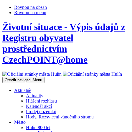
Rovnou na obsah
Rovnou na menu
Životní situace - Výpis údajů z
Registru obyvatel
prostřednictvím
CzechPOINT@home
Otevřit navigaci
Menu
Aktuálně
Aktuality
Hlášení rozhlasu
Kalendář akcí
Prodej pozemků
Hody, Rozsvícení vánočního stromu
Město
Hulín 800 let