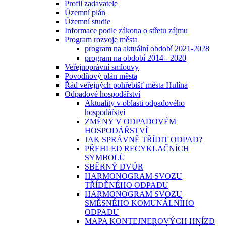
Profil zadavatele
Územní plán
Územní studie
Informace podle zákona o střetu zájmu
Program rozvoje města
program na aktuální období 2021-2028
program na období 2014 - 2020
Veřejnoprávní smlouvy
Povodňový plán města
Řád veřejných pohřebišť města Hulína
Odpadové hospodářství
Aktuality v oblasti odpadového
hospodářství
ZMĚNY V ODPADOVÉM
HOSPODÁŘSTVÍ
JAK SPRÁVNĚ TŘÍDIT ODPAD?
PŘEHLED RECYKLAČNÍCH
SYMBOLŮ
SBĚRNÝ DVŮR
HARMONOGRAM SVOZU
TŘÍDĚNÉHO ODPADU
HARMONOGRAM SVOZU
SMĚSNÉHO KOMUNÁLNÍHO
ODPADU
MAPA KONTEJNEROVÝCH HNÍZD