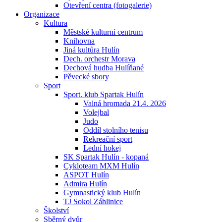
Otevření centra (fotogalerie)
Organizace
Kultura
Městské kulturní centrum
Knihovna
Jiná kultůra Hulín
Dech. orchestr Morava
Dechová hudba Hulíňané
Pěvecké sbory
Sport
Sport. klub Spartak Hulín
Valná hromada 21.4. 2026
Volejbal
Judo
Oddíl stolního tenisu
Rekreační sport
Lední hokej
SK Spartak Hulín - kopaná
Cykloteam MXM Hulín
ASPOT Hulín
Admira Hulín
Gymnastický klub Hulín
TJ Sokol Záhlinice
Školství
Sběrný dvůr