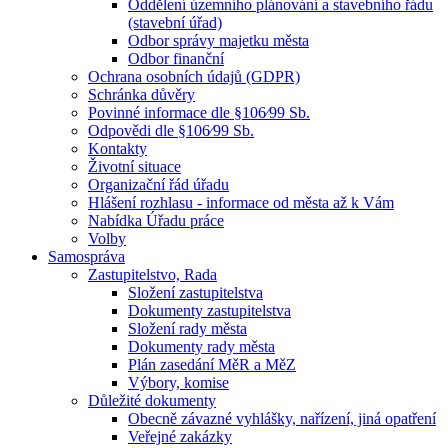
Oddělení územního plánování a stavebního řádu
(stavební úřad)
Odbor správy majetku města
Odbor finanční
Ochrana osobních údajů (GDPR)
Schránka důvěry
Povinné informace dle §106⁄99 Sb.
Odpovědi dle §106⁄99 Sb.
Kontakty
Životní situace
Organizační řád úřadu
Hlášení rozhlasu - informace od města až k Vám
Nabídka Úřadu práce
Volby
Samospráva
Zastupitelstvo, Rada
Složení zastupitelstva
Dokumenty zastupitelstva
Složení rady města
Dokumenty rady města
Plán zasedání MěR a MěZ
Výbory, komise
Důležité dokumenty
Obecně závazné vyhlášky, nařízení, jiná opatření
Veřejné zakázky