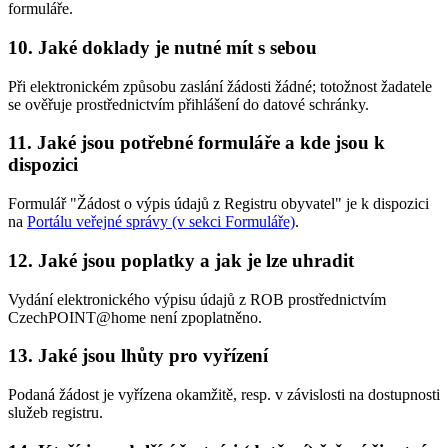
formuláře.
10.
Jaké doklady je nutné mít s sebou
Při elektronickém způsobu zaslání žádosti žádné; totožnost žadatele
se ověřuje prostřednictvím přihlášení do datové schránky.
11.
Jaké jsou potřebné formuláře a kde jsou k
dispozici
Formulář "Žádost o výpis údajů z Registru obyvatel" je k dispozici
na
Portálu veřejné správy (v sekci Formuláře)
.
12.
Jaké jsou poplatky a jak je lze uhradit
Vydání elektronického výpisu údajů z ROB prostřednictvím
CzechPOINT@home není zpoplatněno.
13.
Jaké jsou lhůty pro vyřízení
Podaná žádost je vyřízena okamžitě, resp. v závislosti na dostupnosti
služeb registru.