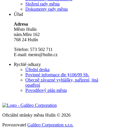
Složení rady města
Dokumenty rady města
Úřad
Adresa
Město Hulín
nám.Míru 162
768 24 Hulín
Telefon: 573 502 711
E-mail: mesto@hulin.cz
Rychlé odkazy
Úřední deska
Povinné informace dle §106⁄99 Sb.
Obecně závazné vyhlášky, nařízení, jiná
opatření
Povodňový plán města
Oficiální stránky města Hulín © 2026
Provozovatel
Galileo Corporation s.r.o.