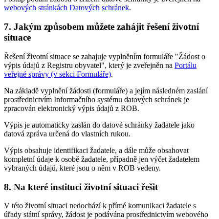
webových stránkách Datových schránek
.
7.
Jakým způsobem můžete zahájit řešení životní
situace
Řešení životní situace se zahajuje vyplněním formuláře "Žádost o
výpis údajů z Registru obyvatel", který je zveřejněn na
Portálu
veřejné správy (v sekci Formuláře)
.
Na základě vyplnění žádosti (formuláře) a jejím následném zaslání
prostřednictvím Informačního systému datových schránek je
zpracován elektronický výpis údajů z ROB.
Výpis je automaticky zaslán do datové schránky žadatele jako
datová zpráva určená do vlastních rukou.
Výpis obsahuje identifikaci žadatele, a dále může obsahovat
kompletní údaje k osobě žadatele, případně jen výčet žadatelem
vybraných údajů, které jsou o něm v ROB vedeny.
8.
Na které instituci životní situaci řešit
V této životní situaci nedochází k přímé komunikaci žadatele s
úřady státní správy, žádost je podávána prostřednictvím webového