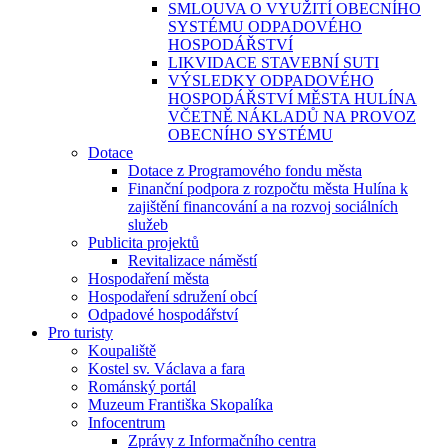
SMLOUVA O VYUŽITÍ OBECNÍHO
SYSTÉMU ODPADOVÉHO
HOSPODÁŘSTVÍ
LIKVIDACE STAVEBNÍ SUTI
VÝSLEDKY ODPADOVÉHO
HOSPODÁŘSTVÍ MĚSTA HULÍNA
VČETNĚ NÁKLADŮ NA PROVOZ
OBECNÍHO SYSTÉMU
Dotace
Dotace z Programového fondu města
Finanční podpora z rozpočtu města Hulína k
zajištění financování a na rozvoj sociálních
služeb
Publicita projektů
Revitalizace náměstí
Hospodaření města
Hospodaření sdružení obcí
Odpadové hospodářství
Pro turisty
Koupaliště
Kostel sv. Václava a fara
Románský portál
Muzeum Františka Skopalíka
Infocentrum
Zprávy z Informačního centra