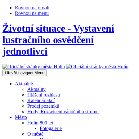
Rovnou na obsah
Rovnou na menu
Životní situace - Vystavení
lustračního osvědčení
jednotlivci
Otevřit navigaci
Menu
Aktuálně
Aktuality
Hlášení rozhlasu
Kalendář akcí
Prodej pozemků
Hody, Rozsvícení vánočního stromu
Město
Hulín 800 let
Fotogalerie
O městě