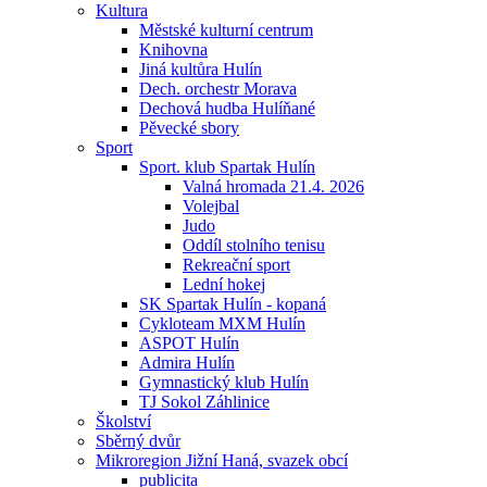
Kultura
Městské kulturní centrum
Knihovna
Jiná kultůra Hulín
Dech. orchestr Morava
Dechová hudba Hulíňané
Pěvecké sbory
Sport
Sport. klub Spartak Hulín
Valná hromada 21.4. 2026
Volejbal
Judo
Oddíl stolního tenisu
Rekreační sport
Lední hokej
SK Spartak Hulín - kopaná
Cykloteam MXM Hulín
ASPOT Hulín
Admira Hulín
Gymnastický klub Hulín
TJ Sokol Záhlinice
Školství
Sběrný dvůr
Mikroregion Jižní Haná, svazek obcí
publicita