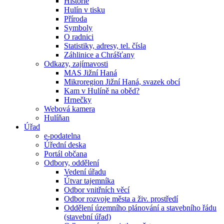
Historie
Hulín v tisku
Příroda
Symboly
O radnici
Statistiky, adresy, tel. čísla
Záhlinice a Chrášťany
Odkazy, zajímavosti
MAS Jižní Haná
Mikroregion Jižní Haná, svazek obcí
Kam v Hulíně na oběd?
Hrnečky
Webová kamera
Hulíňan
Úřad
e-podatelna
Úřední deska
Portál občana
Odbory, oddělení
Vedení úřadu
Útvar tajemníka
Odbor vnitřních věcí
Odbor rozvoje města a živ. prostředí
Oddělení územního plánování a stavebního řádu
(stavební úřad)