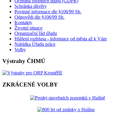
Ochrana osobních údajů (GDPR)
Schránka důvěry
Povinné informace dle §106⁄99 Sb.
Odpovědi dle §106⁄99 Sb.
Kontakty
Životní situace
Organizační řád úřadu
Hlášení rozhlasu - informace od města až k Vám
Nabídka Úřadu práce
Volby
Výstrahy ČHMÚ
ZKRÁCENÉ VOLBY