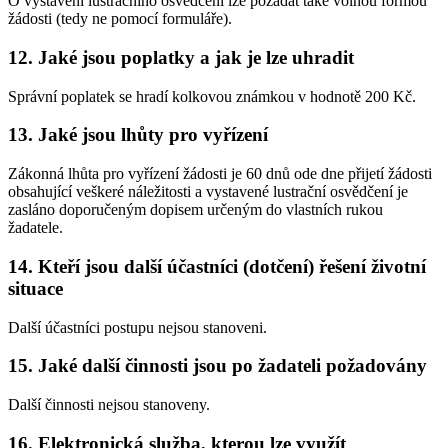
O vystavení lustračního osvědčení lze požádat také volnou formou
žádosti (tedy ne pomocí formuláře).
12.
Jaké jsou poplatky a jak je lze uhradit
Správní poplatek se hradí kolkovou známkou v hodnotě 200 Kč.
13.
Jaké jsou lhůty pro vyřízení
Zákonná lhůta pro vyřízení žádosti je 60 dnů ode dne přijetí žádosti
obsahující veškeré náležitosti a vystavené lustrační osvědčení je
zasláno doporučeným dopisem určeným do vlastních rukou
žadatele.
14.
Kteří jsou další účastníci (dotčení) řešení životní
situace
Další účastníci postupu nejsou stanoveni.
15.
Jaké další činnosti jsou po žadateli požadovány
Další činnosti nejsou stanoveny.
16.
Elektronická služba, kterou lze využít