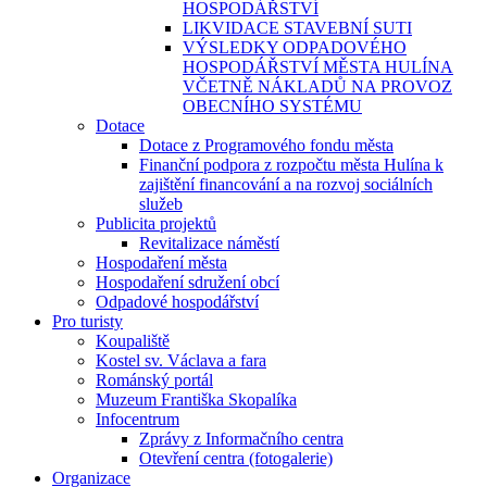
HOSPODÁŘSTVÍ
LIKVIDACE STAVEBNÍ SUTI
VÝSLEDKY ODPADOVÉHO
HOSPODÁŘSTVÍ MĚSTA HULÍNA
VČETNĚ NÁKLADŮ NA PROVOZ
OBECNÍHO SYSTÉMU
Dotace
Dotace z Programového fondu města
Finanční podpora z rozpočtu města Hulína k
zajištění financování a na rozvoj sociálních
služeb
Publicita projektů
Revitalizace náměstí
Hospodaření města
Hospodaření sdružení obcí
Odpadové hospodářství
Pro turisty
Koupaliště
Kostel sv. Václava a fara
Románský portál
Muzeum Františka Skopalíka
Infocentrum
Zprávy z Informačního centra
Otevření centra (fotogalerie)
Organizace