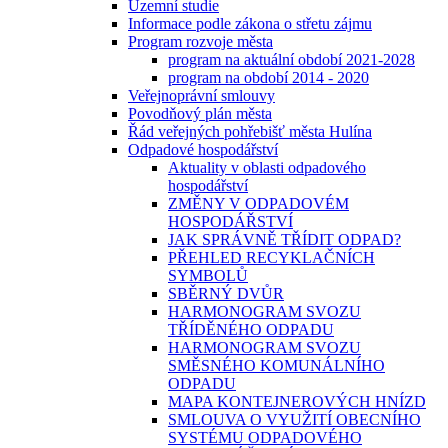
Územní studie
Informace podle zákona o střetu zájmu
Program rozvoje města
program na aktuální období 2021-2028
program na období 2014 - 2020
Veřejnoprávní smlouvy
Povodňový plán města
Řád veřejných pohřebišť města Hulína
Odpadové hospodářství
Aktuality v oblasti odpadového
hospodářství
ZMĚNY V ODPADOVÉM
HOSPODÁŘSTVÍ
JAK SPRÁVNĚ TŘÍDIT ODPAD?
PŘEHLED RECYKLAČNÍCH
SYMBOLŮ
SBĚRNÝ DVŮR
HARMONOGRAM SVOZU
TŘÍDĚNÉHO ODPADU
HARMONOGRAM SVOZU
SMĚSNÉHO KOMUNÁLNÍHO
ODPADU
MAPA KONTEJNEROVÝCH HNÍZD
SMLOUVA O VYUŽITÍ OBECNÍHO
SYSTÉMU ODPADOVÉHO