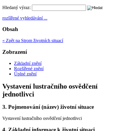
Hledaný výraz:
rozšířené vyhledávání ...
Obsah
« Zpět na Strom životních situací
Zobrazení
Základní znění
Rozšířené znění
Úplné znění
Vystavení lustračního osvědčení
jednotlivci
3.
Pojmenování (název) životní situace
Vystavení lustračního osvědčení jednotlivci
4.
Základní informace k životní situaci