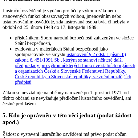
Lustrační osvědčení je vydáno
pro účely výkonu zákonem
stanovených funkcí
obsazovaných volbou, jmenováním nebo
ustanovováním; osvědčuje, zda lustrovaná osoba byla či nebyla v
období od 25. února 1948 do 17. listopadu 1989:
příslušníkem Sboru národní bezpečnosti zařazeným ve složce
Státní bezpečnosti,
evidována v materiálech Státní bezpečnosti jako
spolupracovník ve smyslu
ustanovení § 2 odst. 1 písm. b)
zákona č. 451/1991 Sb., kterým se stanoví některé další
předpoklady pro výkon některých funkcí ve státních orgánech
a organizacích České a Slovenské Federativní Republiky,
České republiky a Slovenské republiky, ve znění pozdějších
předpisů
.
Zákon se
nevztahuje na občany narozené po 1. prosinci 1971
; od
těchto občanů se nevyžaduje předložení lustračního osvědčení, ani
čestné prohlášení.
5.
Kdo je oprávněn v této věci jednat (podat žádost
apod.)
Žádost o vystavení lustračního osvědčení má právo podat občan