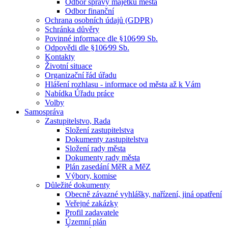
Odbor správy majetku města
Odbor finanční
Ochrana osobních údajů (GDPR)
Schránka důvěry
Povinné informace dle §106⁄99 Sb.
Odpovědi dle §106⁄99 Sb.
Kontakty
Životní situace
Organizační řád úřadu
Hlášení rozhlasu - informace od města až k Vám
Nabídka Úřadu práce
Volby
Samospráva
Zastupitelstvo, Rada
Složení zastupitelstva
Dokumenty zastupitelstva
Složení rady města
Dokumenty rady města
Plán zasedání MěR a MěZ
Výbory, komise
Důležité dokumenty
Obecně závazné vyhlášky, nařízení, jiná opatření
Veřejné zakázky
Profil zadavatele
Územní plán