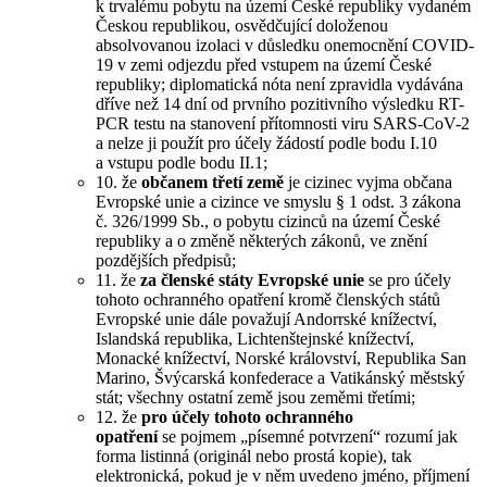
k trvalému pobytu na území České republiky vydaném
Českou republikou, osvědčující doloženou
absolvovanou izolaci v důsledku onemocnění COVID-
19 v zemi odjezdu před vstupem na území České
republiky; diplomatická nóta není zpravidla vydávána
dříve než 14 dní od prvního pozitivního výsledku RT-
PCR testu na stanovení přítomnosti viru SARS-CoV-2
a nelze ji použít pro účely žádostí podle bodu I.10
a vstupu podle bodu II.1;
10. že
občanem třetí země
je cizinec vyjma občana
Evropské unie a cizince ve smyslu § 1 odst. 3 zákona
č. 326/1999 Sb., o pobytu cizinců na území České
republiky a o změně některých zákonů, ve znění
pozdějších předpisů;
11. že
za členské státy Evropské unie
se pro účely
tohoto ochranného opatření kromě členských států
Evropské unie dále považují Andorrské knížectví,
Islandská republika, Lichtenštejnské knížectví,
Monacké knížectví, Norské království, Republika San
Marino, Švýcarská konfederace a Vatikánský městský
stát; všechny ostatní země jsou zeměmi třetími;
12. že
pro účely tohoto ochranného
opatření
se pojmem „písemné potvrzení“ rozumí jak
forma listinná (originál nebo prostá kopie), tak
elektronická, pokud je v něm uvedeno jméno, příjmení