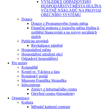
VÝSLEDKY ODPADOVÉHO
HOSPODÁŘSTVÍ MĚSTA HULÍNA
VČETNĚ NÁKLADŮ NA PROVOZ
OBECNÍHO SYSTÉMU
Dotace
Dotace z Programového fondu města
Finanční podpora z rozpočtu města Hulína k
zajištění financování a na rozvoj sociálních
služeb
Publicita projektů
Revitalizace náměstí
Hospodaření města
Hospodaření sdružení obcí
Odpadové hospodářství
Pro turisty
Koupaliště
Kostel sv. Václava a fara
Románský portál
Muzeum Františka Skopalíka
Infocentrum
Zprávy z Informačního centra
Otevření centra (fotogalerie)
Organizace
Kultura
Městské kulturní centrum