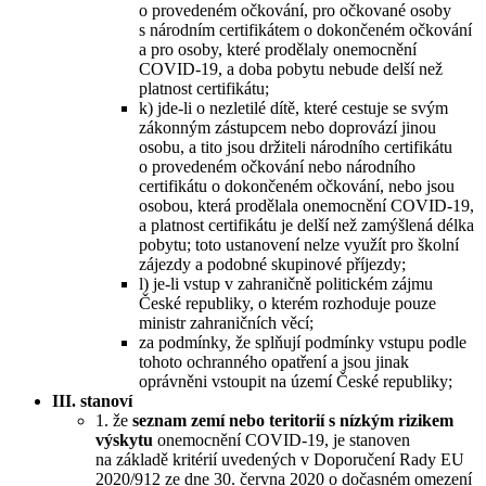
o provedeném očkování, pro očkované osoby
s národním certifikátem o dokončeném očkování
a pro osoby, které prodělaly onemocnění
COVID-19, a doba pobytu nebude delší než
platnost certifikátu;
k) jde-li o nezletilé dítě, které cestuje se svým
zákonným zástupcem nebo doprovází jinou
osobu, a tito jsou držiteli národního certifikátu
o provedeném očkování nebo národního
certifikátu o dokončeném očkování, nebo jsou
osobou, která prodělala onemocnění COVID-19,
a platnost certifikátu je delší než zamýšlená délka
pobytu; toto ustanovení nelze využít pro školní
zájezdy a podobné skupinové příjezdy;
l) je-li vstup v zahraničně politickém zájmu
České republiky, o kterém rozhoduje pouze
ministr zahraničních věcí;
za podmínky, že splňují podmínky vstupu podle
tohoto ochranného opatření a jsou jinak
oprávněni vstoupit na území České republiky;
III. stanoví
1. že
seznam zemí nebo teritorií s nízkým rizikem
výskytu
onemocnění COVID-19, je stanoven
na základě kritérií uvedených v Doporučení Rady EU
2020/912 ze dne 30. června 2020 o dočasném omezení