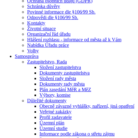
Ochrana osobních údajů (GDPR)
Schránka důvěry
Povinné informace dle §106⁄99 Sb.
Odpovědi dle §106⁄99 Sb.
Kontakty
Životní situace
Organizační řád úřadu
Hlášení rozhlasu - informace od města až k Vám
Nabídka Úřadu práce
Volby
Samospráva
Zastupitelstvo, Rada
Složení zastupitelstva
Dokumenty zastupitelstva
Složení rady města
Dokumenty rady města
Plán zasedání MěR a MěZ
Výbory, komise
Důležité dokumenty
Obecně závazné vyhlášky, nařízení, jiná opatření
Veřejné zakázky
Profil zadavatele
Územní plán
Územní studie
Informace podle zákona o střetu zájmu