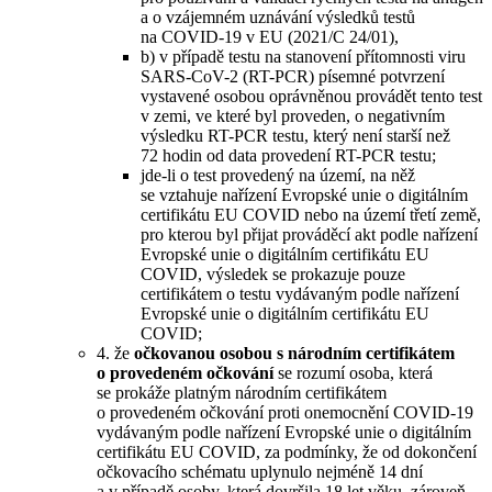
a o vzájemném uznávání výsledků testů
na COVID-19 v EU (2021/C 24/01),
b) v případě testu na stanovení přítomnosti viru
SARS-CoV-2 (RT-PCR) písemné potvrzení
vystavené osobou oprávněnou provádět tento test
v zemi, ve které byl proveden, o negativním
výsledku RT-PCR testu, který není starší než
72 hodin od data provedení RT-PCR testu;
jde-li o test provedený na území, na něž
se vztahuje nařízení Evropské unie o digitálním
certifikátu EU COVID nebo na území třetí země,
pro kterou byl přijat prováděcí akt podle nařízení
Evropské unie o digitálním certifikátu EU
COVID, výsledek se prokazuje pouze
certifikátem o testu vydávaným podle nařízení
Evropské unie o digitálním certifikátu EU
COVID;
4. že
očkovanou osobou s národním certifikátem
o provedeném očkování
se rozumí osoba, která
se prokáže platným národním certifikátem
o provedeném očkování proti onemocnění COVID-19
vydávaným podle nařízení Evropské unie o digitálním
certifikátu EU COVID, za podmínky, že od dokončení
očkovacího schématu uplynulo nejméně 14 dní
a v případě osoby, která dovršila 18 let věku, zároveň