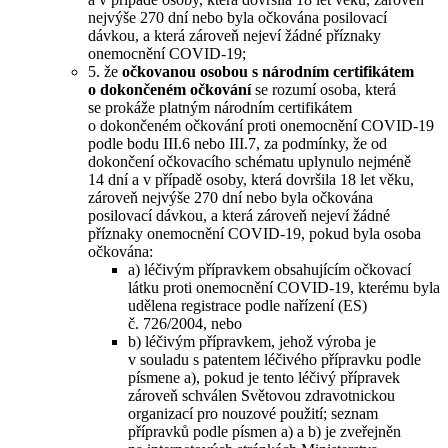
nejvýše 270 dní nebo byla očkována posilovací
dávkou, a která zároveň nejeví žádné příznaky
onemocnění COVID-19;
5. že
očkovanou osobou s národním certifikátem
o dokončeném očkování
se rozumí osoba, která
se prokáže platným národním certifikátem
o dokončeném očkování proti onemocnění COVID-19
podle bodu III.6 nebo III.7, za podmínky, že od
dokončení očkovacího schématu uplynulo nejméně
14 dní a v případě osoby, která dovršila 18 let věku,
zároveň nejvýše 270 dní nebo byla očkována
posilovací dávkou, a která zároveň nejeví žádné
příznaky onemocnění COVID-19, pokud byla osoba
očkována:
a) léčivým přípravkem obsahujícím očkovací
látku proti onemocnění COVID-19, kterému byla
udělena registrace podle nařízení (ES)
č. 726/2004, nebo
b) léčivým přípravkem, jehož výroba je
v souladu s patentem léčivého přípravku podle
písmene a), pokud je tento léčivý přípravek
zároveň schválen Světovou zdravotnickou
organizací pro nouzové použití; seznam
přípravků podle písmen a) a b) je zveřejněn