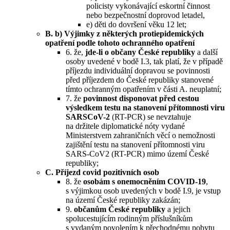
policisty vykonávající eskortní činnost
nebo bezpečnostní doprovod letadel,
e) děti do dovršení věku 12 let;
B. b) Výjimky z některých protiepidemických
opatření podle tohoto ochranného opatření
6. že,
jde-li o občany České republiky
a další
osoby uvedené v bodě I.3, tak platí, že v případě
příjezdu individuální dopravou se povinnosti
před příjezdem do České republiky stanovené
tímto ochranným opatřením v části A. neuplatní;
7. že
povinnost disponovat před cestou
výsledkem testu na stanovení přítomnosti viru
SARSCoV-2
(RT-PCR) se nevztahuje
na držitele diplomatické nóty vydané
Ministerstvem zahraničních věcí o nemožnosti
zajištění testu na stanovení přítomnosti viru
SARS-CoV2 (RT-PCR) mimo území České
republiky;
C. Příjezd covid pozitivních osob
8. že
osobám s onemocněním COVID-19
,
s výjimkou osob uvedených v bodě I.9, je vstup
na území České republiky zakázán;
9.
občanům České republiky
a jejich
spolucestujícím rodinným příslušníkům
s vydaným povolením k přechodnému pobytu