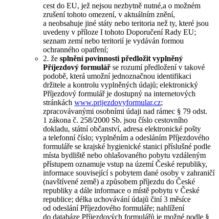
cest do EU, jež nejsou nezbytně nutné,a o možném
zrušení tohoto omezení, v aktuálním znění,
a neobsahuje jiné státy nebo teritoria než ty, které jsou
uvedeny v příloze I tohoto Doporučení Rady EU;
seznam zemí nebo teritorií je vydáván formou
ochranného opatření;
2. že
splnění povinnosti předložit vyplněný
Příjezdový formulář
se rozumí předložení v takové
podobě, která umožní jednoznačnou identifikaci
držitele a kontrolu vyplněných údajů; elektronický
Příjezdový formulář je dostupný na internetových
stránkách
www.prijezdovyformular.cz
;
zpracovávanými osobními údaji nad rámec § 79 odst.
1 zákona č. 258/2000 Sb. jsou číslo cestovního
dokladu, státní občanství, adresa elektronické pošty
a telefonní číslo; vyplněním a odesláním Příjezdového
formuláře se krajské hygienické stanici příslušné podle
místa bydliště nebo ohlašovaného pobytu vzdáleným
přístupem oznamuje vstup na území České republiky,
informace související s pobytem dané osoby v zahraničí
(navštívené země) a způsobem příjezdu do České
republiky a dále informace o místě pobytu v České
republice; délka uchovávání údajů činí 3 měsíce
od odeslání Příjezdového formuláře; nahlížení
do databáze Příjezdových formulářů je možné podle §