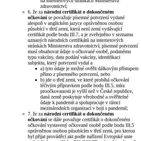
na internetových stránkách Ministerstva
zdravotnictví;
6. že za
národní certifikát o dokončeném
očkování
se považuje písemné potvrzení vydané
alespoň v anglickém jazyce oprávněnou osobou
působící v třetí zemi, která není zemí vydávající
certifikát podle bodu III.7, a je zveřejněno v seznamu
uznaných národních certifikátů na internetových
stránkách Ministerstva zdravotnictví; písemné potvrzení
musí obsahovat údaje o očkované osobě, podanému
typu vakcíny, datu podání vakcíny, identifikaci
subjektu, který potvrzení vydal a
a) tyto údaje je možné ověřit dálkovým přístupem
přímo z písemného potvrzení, nebo
b) jde o třetí zemi, ve které probíhá očkování
léčivým přípravkem podle bodu III.5, míra
proočkovanosti je vyšší než v České republice,
daná země poskytuje věrohodné a ověřitelné
údaje k pandemii a spolupracuje v rámci
mezinárodních organizací v boji s pandemií;
7. že za
národní certifikát o dokončeném
očkování
se dále považuje certifikát o dokončeném
očkování vystavený očkované osobě podle bodu III.5
oprávněnou osobou působícím v třetí zemi, pro kterou
byl přijat prováděcí akt podle nařízení Evropské unie