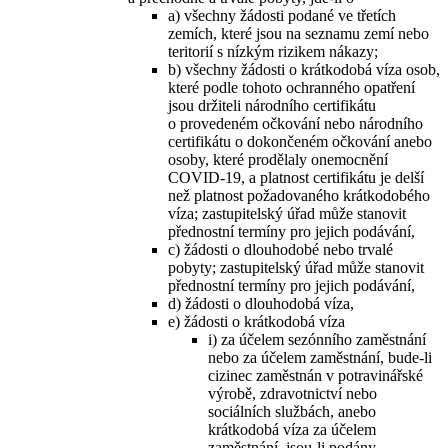
a) všechny žádosti podané ve třetích
zemích, které jsou na seznamu zemí nebo
teritorií s nízkým rizikem nákazy;
b) všechny žádosti o krátkodobá víza osob,
které podle tohoto ochranného opatření
jsou držiteli národního certifikátu
o provedeném očkování nebo národního
certifikátu o dokončeném očkování anebo
osoby, které prodělaly onemocnění
COVID-19, a platnost certifikátu je delší
než platnost požadovaného krátkodobého
víza; zastupitelský úřad může stanovit
přednostní termíny pro jejich podávání,
c) žádosti o dlouhodobé nebo trvalé
pobyty; zastupitelský úřad může stanovit
přednostní termíny pro jejich podávání,
d) žádosti o dlouhodobá víza,
e) žádosti o krátkodobá víza
i) za účelem sezónního zaměstnání
nebo za účelem zaměstnání, bude-li
cizinec zaměstnán v potravinářské
výrobě, zdravotnictví nebo
sociálních službách, anebo
krátkodobá víza za účelem
zaměstnání, jsou-li podány