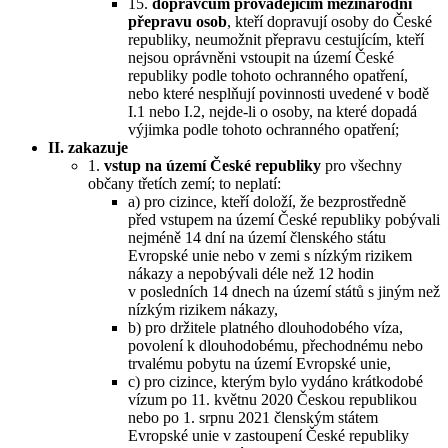
15.
dopravcům provádějícím mezinárodní
přepravu osob
, kteří dopravují osoby do České
republiky, neumožnit přepravu cestujícím, kteří
nejsou oprávněni vstoupit na území České
republiky podle tohoto ochranného opatření,
nebo které nesplňují povinnosti uvedené v bodě
I.1 nebo I.2, nejde-li o osoby, na které dopadá
výjimka podle tohoto ochranného opatření;
II. zakazuje
1.
vstup na území České republiky
pro všechny
občany třetích zemí; to neplatí:
a) pro cizince, kteří doloží, že bezprostředně
před vstupem na území České republiky pobývali
nejméně 14 dní na území členského státu
Evropské unie nebo v zemi s nízkým rizikem
nákazy a nepobývali déle než 12 hodin
v posledních 14 dnech na území států s jiným než
nízkým rizikem nákazy,
b) pro držitele platného dlouhodobého víza,
povolení k dlouhodobému, přechodnému nebo
trvalému pobytu na území Evropské unie,
c) pro cizince, kterým bylo vydáno krátkodobé
vízum po 11. květnu 2020 Českou republikou
nebo po 1. srpnu 2021 členským státem
Evropské unie v zastoupení České republiky