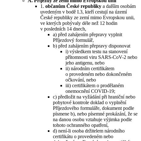
A. Příjezdy ze zemí mimo Evropskou unii
1.
občanům České republiky
a dalším osobám
uvedeným v bodě I.3, kteří cestují na území
České republiky ze zemí mimo Evropskou unii,
ve kterých pobývaly déle než 12 hodin
v posledních 14 dnech,
a) před zahájením přepravy vyplnit
Příjezdový formulář,
b) před zahájením přepravy disponovat
i) výsledkem testu na stanovení
přítomnosti viru SARS-CoV-2 nebo
jeho antigenu, nebo
ii) národním certifikátem
o provedeném nebo dokončeném
očkování, nebo
iii) certifikátem o prodělaném
onemocnění COVID-19;
c) předložit na vyžádání při hraniční nebo
pobytové kontrole doklad o vyplnění
Příjezdového formuláře, dokument podle
písmene b), nebo písemné prokázání, že se
na danou osobu vztahuje výjimka podle
tohoto ochranného opatření,
d) není-li osoba držitelem národního
certifikátu o provedeném nebo