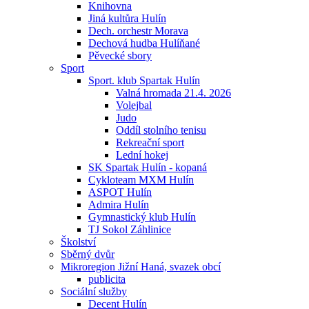
Knihovna
Jiná kultůra Hulín
Dech. orchestr Morava
Dechová hudba Hulíňané
Pěvecké sbory
Sport
Sport. klub Spartak Hulín
Valná hromada 21.4. 2026
Volejbal
Judo
Oddíl stolního tenisu
Rekreační sport
Lední hokej
SK Spartak Hulín - kopaná
Cykloteam MXM Hulín
ASPOT Hulín
Admira Hulín
Gymnastický klub Hulín
TJ Sokol Záhlinice
Školství
Sběrný dvůr
Mikroregion Jižní Haná, svazek obcí
publicita
Sociální služby
Decent Hulín