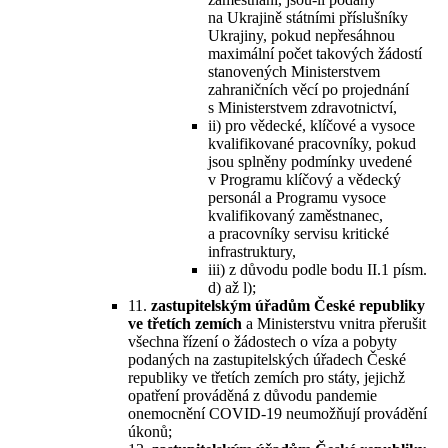
na Ukrajině státními příslušníky
Ukrajiny, pokud nepřesáhnou
maximální počet takových žádostí
stanovených Ministerstvem
zahraničních věcí po projednání
s Ministerstvem zdravotnictví,
ii) pro vědecké, klíčové a vysoce
kvalifikované pracovníky, pokud
jsou splněny podmínky uvedené
v Programu klíčový a vědecký
personál a Programu vysoce
kvalifikovaný zaměstnanec,
a pracovníky servisu kritické
infrastruktury,
iii) z důvodu podle bodu II.1 písm.
d) až l);
11.
zastupitelským úřadům České republiky
ve třetích zemích
a Ministerstvu vnitra přerušit
všechna řízení o žádostech o víza a pobyty
podaných na zastupitelských úřadech České
republiky ve třetích zemích pro státy, jejichž
opatření prováděná z důvodu pandemie
onemocnění COVID-19 neumožňují provádění
úkonů;