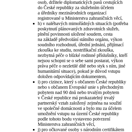
osob, držitele diplomatických pasů cestujících
do České republiky za služebním účelem
a úředníky mezinárodních organizací
registrované u Ministerstva zahraničních věcí,
h) v naléhavých mimořádných situacích (potřeba
poskytnutí plánovaných zdravotních služeb,
plnění povinnosti uložené soudem, cesta
na základě předvolání státního orgánu, výkon
soudního rozhodnutí, úřední jednání, přijímací
zkouška ke studiu, nostrifikační zkouška,
nezbytná péče o blízké rodinné příslušníky, kteří
nejsou schopni se o sebe sami postarat, výkon
práva péče o nezletilé dítě nebo styk s ním, jiné
humanitární situace), pokud je důvod vstupu
doložen odpovídajícím dokumentem,
i) pro cizince, který s občanem České republiky
nebo s občanem Evropské unie s přechodným
pobytem nad 90 dnů nebo trvalým pobytem
v České republice má prokazatelný trvalý
partnerský vztah založený zejména na soužití
ve společné domácnosti a bylo mu za účelem
umožnění vstupu na území České republiky
podle tohoto bodu vystaveno potvrzení
Ministerstva zahraničních věcí,
j) pro očkované osoby s národním certifikátem