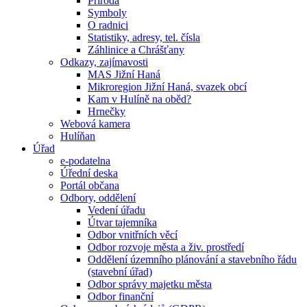
Příroda
Symboly
O radnici
Statistiky, adresy, tel. čísla
Záhlinice a Chrášťany
Odkazy, zajímavosti
MAS Jižní Haná
Mikroregion Jižní Haná, svazek obcí
Kam v Hulíně na oběd?
Hrnečky
Webová kamera
Hulíňan
Úřad
e-podatelna
Úřední deska
Portál občana
Odbory, oddělení
Vedení úřadu
Útvar tajemníka
Odbor vnitřních věcí
Odbor rozvoje města a živ. prostředí
Oddělení územního plánování a stavebního řádu
(stavební úřad)
Odbor správy majetku města
Odbor finanční