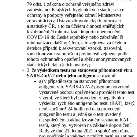
79 odst. 1 zákona o ochraně veřejného zdraví
zaměstnanci Krajských hygienických stanic, sekce
ochrany a podpory veřejného zdraví Ministerstva
zdravotnictví a Ústavu zdravotnických informací
a statistiky ČR, a to za účelem činností směřujících
k zabránění či minimalizaci importu onemocnění
COVID-19 do České republiky nebo zabránění či
minimalizace dalšího šíření, a to zejména za účelem
detekce případů k sekvenování vzorků, trasování,
sankcionování za porušení povinností zejména podle
tohoto ochranného opatření a sběru anonymizovaných
statistických dat a jejich analýzy;
3. že
výsledkem testu na stanovení přítomnosti viru
SARS-CoV-2 nebo jeho antigenu
se rozumí:
a) v případě testu na stanovení přítomnosti
antigenu viru SARS-CoV-2 písemné potvrzení
vystavené osobou oprávněnou provádět tento test
v zemi, ve které byl proveden, o negativním
výsledku rychlého antigenního testu (RAT), který
není starší než 24 hodin od data provedení
antigenního testu a jedná se o test uvedený
na společném a aktualizovaném seznamu RAT
testů, který byl vytvořen na základě doporučení
Rady ze dne 21. ledna 2021 o společném rámci
pro používání a validaci rychlých testů na antigen