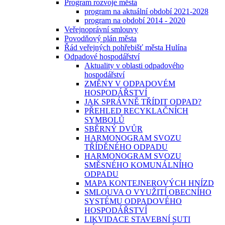
Program rozvoje města
program na aktuální období 2021-2028
program na období 2014 - 2020
Veřejnoprávní smlouvy
Povodňový plán města
Řád veřejných pohřebišť města Hulína
Odpadové hospodářství
Aktuality v oblasti odpadového
hospodářství
ZMĚNY V ODPADOVÉM
HOSPODÁŘSTVÍ
JAK SPRÁVNĚ TŘÍDIT ODPAD?
PŘEHLED RECYKLAČNÍCH
SYMBOLŮ
SBĚRNÝ DVŮR
HARMONOGRAM SVOZU
TŘÍDĚNÉHO ODPADU
HARMONOGRAM SVOZU
SMĚSNÉHO KOMUNÁLNÍHO
ODPADU
MAPA KONTEJNEROVÝCH HNÍZD
SMLOUVA O VYUŽITÍ OBECNÍHO
SYSTÉMU ODPADOVÉHO
HOSPODÁŘSTVÍ
LIKVIDACE STAVEBNÍ SUTI