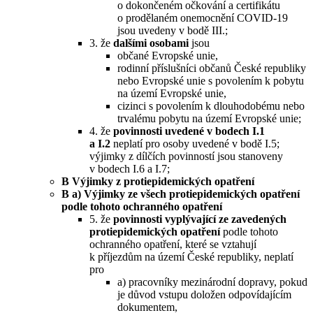
o dokončeném očkování a certifikátu
o prodělaném onemocnění COVID-19
jsou uvedeny v bodě III.;
3. že
dalšími osobami
jsou
občané Evropské unie,
rodinní příslušníci občanů České republiky
nebo Evropské unie s povolením k pobytu
na území Evropské unie,
cizinci s povolením k dlouhodobému nebo
trvalému pobytu na území Evropské unie;
4. že
povinnosti uvedené v bodech I.1
a I.2
neplatí pro osoby uvedené v bodě I.5;
výjimky z dílčích povinností jsou stanoveny
v bodech I.6 a I.7;
B Výjimky z protiepidemických opatření
B a) Výjimky ze všech protiepidemických opatření
podle tohoto ochranného opatření
5. že
povinnosti vyplývající ze zavedených
protiepidemických opatření
podle tohoto
ochranného opatření, které se vztahují
k příjezdům na území České republiky, neplatí
pro
a) pracovníky mezinárodní dopravy, pokud
je důvod vstupu doložen odpovídajícím
dokumentem,