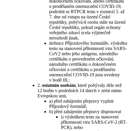
dokončeném očkování, anebo certifikátu
o prodělaném onemocnění COVID-19,
podrobit se RTPCR testu v rozmezí 5. až
7. dne od vstupu na území České
republiky, pobývá-li osoba stále na území
České republiky, pokud orgán ochrany
veřejného zdraví zcela výjimečně
nerozhodl jinak,
definice Příjezdového formuláře, výsledku
testu na stanovení přítomnosti viru SARS-
CoV2 nebo jeho antigenu, národního
certifikátu o provedeném očkování,
národního certifikátu o dokončeném
očkování a certifikátu o prodělaném
onemocnění COVID-19 jsou uvedeny
v bodě III.;
2.
ostatním osobám
, které pobývaly déle než
12 hodin v posledních 14 dnech v zemi mimo
Evropskou unii,
a) před zahájením přepravy vyplnit
Příjezdový formulář,
b) před zahájením přepravy disponovat
i) výsledkem testu na stanovení
přítomnosti viru SARS-CoV-2 (RT-
PCR), nebo