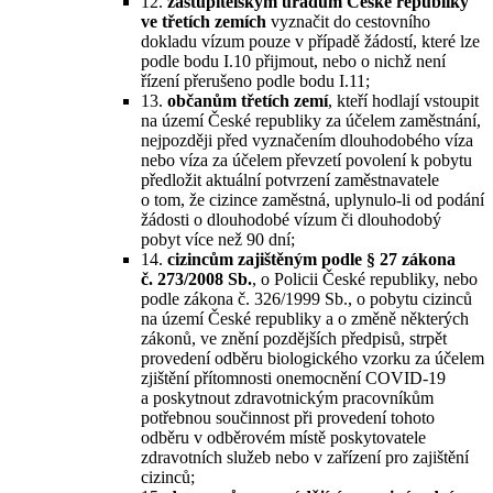
12.
zastupitelským úřadům České republiky
ve třetích zemích
vyznačit do cestovního
dokladu vízum pouze v případě žádostí, které lze
podle bodu I.10 přijmout, nebo o nichž není
řízení přerušeno podle bodu I.11;
13.
občanům třetích zemí
, kteří hodlají vstoupit
na území České republiky za účelem zaměstnání,
nejpozději před vyznačením dlouhodobého víza
nebo víza za účelem převzetí povolení k pobytu
předložit aktuální potvrzení zaměstnavatele
o tom, že cizince zaměstná, uplynulo-li od podání
žádosti o dlouhodobé vízum či dlouhodobý
pobyt více než 90 dní;
14.
cizincům zajištěným podle § 27 zákona
č. 273/2008 Sb.
, o Policii České republiky, nebo
podle zákona č. 326/1999 Sb., o pobytu cizinců
na území České republiky a o změně některých
zákonů, ve znění pozdějších předpisů, strpět
provedení odběru biologického vzorku za účelem
zjištění přítomnosti onemocnění COVID-19
a poskytnout zdravotnickým pracovníkům
potřebnou součinnost při provedení tohoto
odběru v odběrovém místě poskytovatele
zdravotních služeb nebo v zařízení pro zajištění
cizinců;