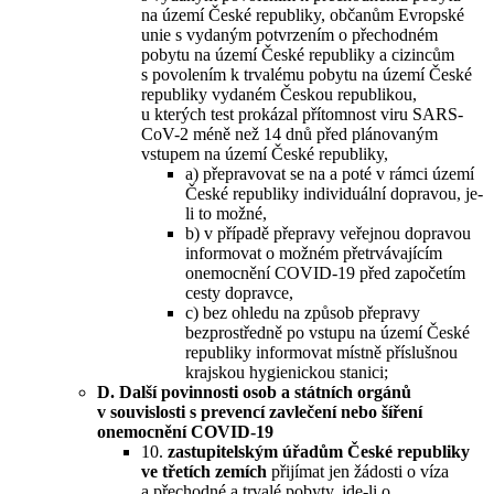
na území České republiky, občanům Evropské
unie s vydaným potvrzením o přechodném
pobytu na území České republiky a cizincům
s povolením k trvalému pobytu na území České
republiky vydaném Českou republikou,
u kterých test prokázal přítomnost viru SARS-
CoV-2 méně než 14 dnů před plánovaným
vstupem na území České republiky,
a) přepravovat se na a poté v rámci území
České republiky individuální dopravou, je-
li to možné,
b) v případě přepravy veřejnou dopravou
informovat o možném přetrvávajícím
onemocnění COVID-19 před započetím
cesty dopravce,
c) bez ohledu na způsob přepravy
bezprostředně po vstupu na území České
republiky informovat místně příslušnou
krajskou hygienickou stanici;
D. Další povinnosti osob a státních orgánů
v souvislosti s prevencí zavlečení nebo šíření
onemocnění COVID-19
10.
zastupitelským úřadům České republiky
ve třetích zemích
přijímat jen žádosti o víza
a přechodné a trvalé pobyty, jde-li o