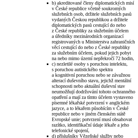
b) akreditované členy diplomatických misí
v České republice včetně soukromých
služebních osob, držitele služebních pasů
vydaných Českou republikou a držitele
diplomatických pasů cestující do nebo
z České republiky za služebním účelem
a úředníky mezinárodních organizací
registrovaných u Ministerstva zahraničních
věcí cestující do nebo z České republiky
za služebním účelem, pokud jejich pobyt
na nebo mimo území nepřekročí 72 hodin,
c) nezletilé osoby s poruchou intelektu,
s poruchou autistického spektra
a kognitivní poruchou nebo se závažnou
alterací duševního stavu, jejichž mentální
schopnosti nebo aktuální duševní stav
neumožňují dodržování tohoto ochranného
opatření a mají za tímto účelem vystaveno
písemné lékařské potvrzení v anglickém
jazyce, a to lékařem působícím v České
republice nebo v jiném členském státě
Evropské unie; potvrzení musí obsahovat
razítko, identifikační údaje lékaře a jeho
telefonické spojení,
d) příslušníky Vězeňské služby nebo