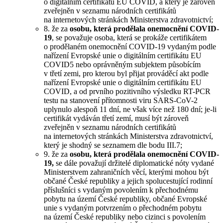
o digitálním certifikátu EU COVID, a který je zároveň
zveřejněn v seznamu národních certifikátů
na internetových stránkách Ministerstva zdravotnictví;
8. že za
osobu, která prodělala onemocnění COVID-
19
, se považuje osoba, která se prokáže certifikátem
o prodělaném onemocnění COVID-19 vydaným podle
nařízení Evropské unie o digitálním certifikátu EU
COVID5 nebo oprávněným subjektem působícím
v třetí zemi, pro kterou byl přijat prováděcí akt podle
nařízení Evropské unie o digitálním certifikátu EU
COVID, a od prvního pozitivního výsledku RT-PCR
testu na stanovení přítomnosti viru SARS-CoV-2
uplynulo alespoň 11 dní, ne však více než 180 dní; je-li
certifikát vydáván třetí zemí, musí být zároveň
zveřejněn v seznamu národních certifikátů
na internetových stránkách Ministerstva zdravotnictví,
který je shodný se seznamem dle bodu III.7;
9. že za
osobu, která prodělala onemocnění COVID-
19,
se dále považují držitelé diplomatické nóty vydané
Ministerstvem zahraničních věcí, kterými mohou být
občané České republiky a jejich spolucestující rodinní
příslušníci s vydaným povolením k přechodnému
pobytu na území České republiky, občané Evropské
unie s vydaným potvrzením o přechodném pobytu
na území České republiky nebo cizinci s povolením