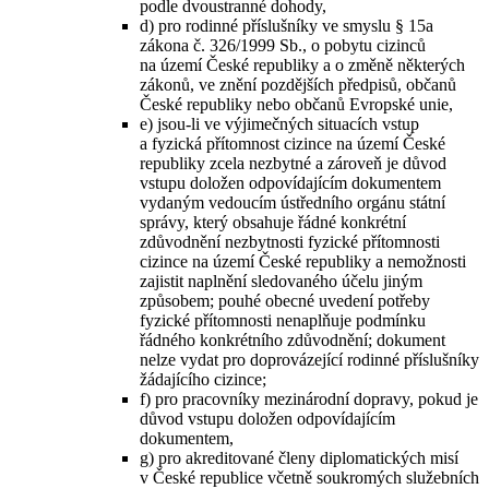
podle dvoustranné dohody,
d) pro rodinné příslušníky ve smyslu § 15a
zákona č. 326/1999 Sb., o pobytu cizinců
na území České republiky a o změně některých
zákonů, ve znění pozdějších předpisů, občanů
České republiky nebo občanů Evropské unie,
e) jsou-li ve výjimečných situacích vstup
a fyzická přítomnost cizince na území České
republiky zcela nezbytné a zároveň je důvod
vstupu doložen odpovídajícím dokumentem
vydaným vedoucím ústředního orgánu státní
správy, který obsahuje řádné konkrétní
zdůvodnění nezbytnosti fyzické přítomnosti
cizince na území České republiky a nemožnosti
zajistit naplnění sledovaného účelu jiným
způsobem; pouhé obecné uvedení potřeby
fyzické přítomnosti nenaplňuje podmínku
řádného konkrétního zdůvodnění; dokument
nelze vydat pro doprovázející rodinné příslušníky
žádajícího cizince;
f) pro pracovníky mezinárodní dopravy, pokud je
důvod vstupu doložen odpovídajícím
dokumentem,
g) pro akreditované členy diplomatických misí
v České republice včetně soukromých služebních