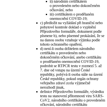
ii) národním certifikátem
o provedeném nebo dokončeném
očkování, nebo
iii) certifikátem o prodělaném
onemocnění COVID-19;
c) předložit na vyžádání při hraniční nebo
pobytové kontrole doklad o vyplnění
Příjezdového formuláře, dokument podle
písmene b), nebo písemné prokázání, že se
na danou osobu vztahuje výjimka podle
tohoto ochranného opatření,
d) není-li osoba držitelem národního
certifikátu o provedeném nebo
dokončeném očkování, anebo certifikátu
o prodělaném onemocnění COVID-19,
podrobit se RTPCR testu v rozmezí 5. až
7. dne od vstupu na území České
republiky, pobývá-li osoba stále na území
České republiky, pokud orgán ochrany
veřejného zdraví zcela výjimečně
nerozhodl jinak,
definice Příjezdového formuláře, výsledku
testu na stanovení přítomnosti viru SARS-
CoV2, národního certifikátu o provedeném
očkování, národního certifikátu